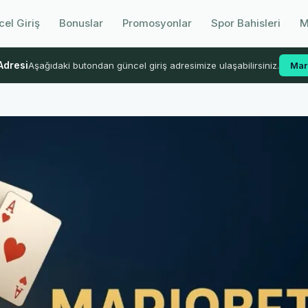
el Giriş
Bonuslar
Promosyonlar
Spor Bahisleri
M
Adresi
Aşağıdaki butondan güncel giriş adresimize ulaşabilirsiniz.
Mari