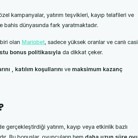
zel kampanyalar, yatırım teşvikleri, kayıp telafileri ve
ine bahis dünyasında fark yaratmaktadır.
biri olan
Mariobet
, sadece yüksek oranlar ve canlı cas
ostu bonus politikasıyla
da dikkat çeker.
rını , katılım koşullarını
ve
maksimum kazanç
?
nde gerçekleştirdiği yatırım, kayıp veya etkinlik bazlı
ardır. Bu bonuslar, oyuncuların hem
daha uzun süre oy