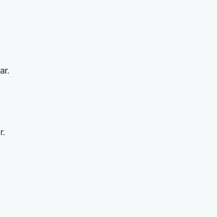
ar.
r.