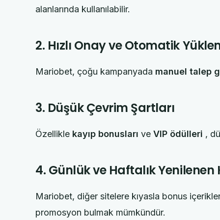
alanlarında kullanılabilir.
2. Hızlı Onay ve Otomatik Yükl
Mariobet, çoğu kampanyada
manuel talep 
3. Düşük Çevrim Şartları
Özellikle
kayıp bonusları
ve
VIP ödülleri
, dü
4. Günlük ve Haftalık Yenilene
Mariobet, diğer sitelere kıyasla bonus içerikler
promosyon bulmak mümkündür.