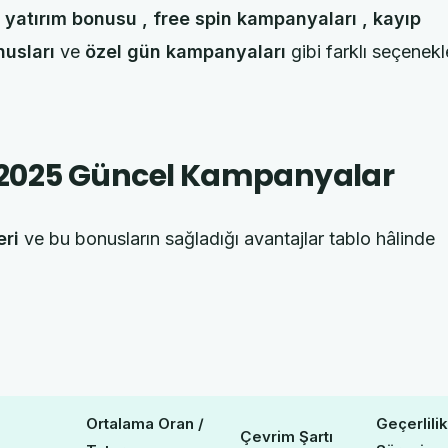
 yatırım bonusu , free spin kampanyaları , kayıp
nusları
ve
özel gün kampanyaları
gibi farklı seçenekl
– 2025 Güncel Kampanyalar
eri
ve bu bonusların sağladığı avantajlar tablo hâlinde
Ortalama Oran /
Geçerlilik
Çevrim Şartı