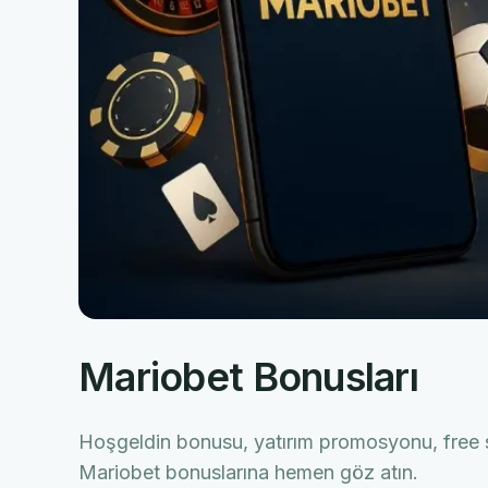
Mariobet Bonusları
Hoşgeldin bonusu, yatırım promosyonu, free sp
Mariobet bonuslarına hemen göz atın.