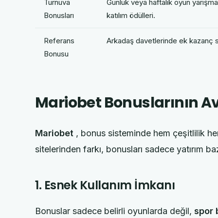
Turnuva
Günlük veya haftalık oyun yarışma
Bonusları
katılım ödülleri.
Referans
Arkadaş davetlerinde ek kazanç s
Bonusu
Mariobet Bonuslarının Av
Mariobet
, bonus sisteminde hem çeşitlilik hem
sitelerinden farkı, bonusları sadece yatırım baz
1. Esnek Kullanım İmkanı
Bonuslar sadece belirli oyunlarda değil,
spor b