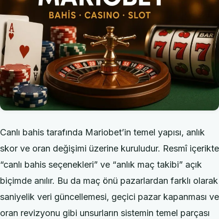
Canlı bahis tarafında Mariobet’in temel yapısı, anlık
skor ve oran değişimi üzerine kuruludur. Resmî içerikte
“canlı bahis seçenekleri” ve “anlık maç takibi” açık
biçimde anılır. Bu da maç önü pazarlardan farklı olarak
saniyelik veri güncellemesi, geçici pazar kapanması ve
oran revizyonu gibi unsurların sistemin temel parçası