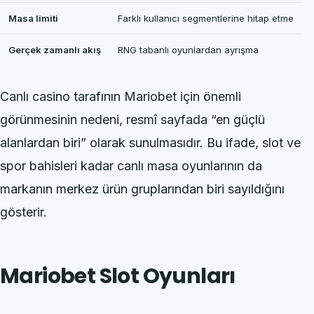
Masa limiti
Farklı kullanıcı segmentlerine hitap etme
Gerçek zamanlı akış
RNG tabanlı oyunlardan ayrışma
Canlı casino tarafının Mariobet için önemli
görünmesinin nedeni, resmî sayfada “en güçlü
alanlardan biri” olarak sunulmasıdır. Bu ifade, slot ve
spor bahisleri kadar canlı masa oyunlarının da
markanın merkez ürün gruplarından biri sayıldığını
gösterir.
Mariobet Slot Oyunları