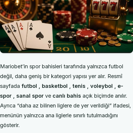
Mariobet’in spor bahisleri tarafında yalnızca futbol
değil, daha geniş bir kategori yapısı yer alır. Resmî
sayfada
futbol , basketbol , tenis , voleybol , e-
spor , sanal spor
ve
canlı bahis
açık biçimde anılır.
Ayrıca “daha az bilinen liglere de yer verildiği” ifadesi,
menünün yalnızca ana liglerle sınırlı tutulmadığını
gösterir.