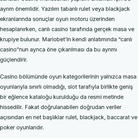
ayrım önemlidir. Yazılım tabanlı rulet veya blackjack
ekranlarında sonuçlar oyun motoru üzerinden
hesaplanırken, canlı casino tarafında gerçek masa ve
krupiye bulunur. Mariobet’in kendi anlatımında “canlı
casino”nun ayrıca öne çıkarılması da bu ayrımı
güçlendirir.
Casino bölümünde oyun kategorilerinin yalnızca masa
oyunlarıyla sınırlı olmadığı, slot tarafıyla birlikte geniş
bir eğlence kataloğu kurulduğu da resmi metinde
hissedilir. Fakat doğrulanabilen doğrudan veriler
açısından en net başlıklar rulet, blackjack, baccarat ve
poker oyunlarıdır.