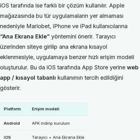
iOS tarafında ise farklı bir çözüm kullanılır. Apple
mağazasında bu tür uygulamaların yer almaması
nedeniyle Mariobet, iPhone ve iPad kullanıcılarına
“Ana Ekrana Ekle”
yöntemini önerir. Tarayıcı
üzerinden siteye girilip ana ekrana kısayol
eklenmesiyle, uygulamaya benzer hızlı erişim modeli
oluşturulur. Bu da iOS tarafında App Store yerine
web
app / kısayol tabanlı
kullanımın tercih edildiğini
gösterir.
Platform
Erişim modeli
Android
APK indirip kurulum
iOS
Tarayıcı + Ana Ekrana Ekle