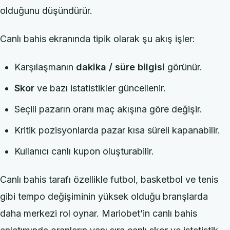
olduğunu düşündürür.
Canlı bahis ekranında tipik olarak şu akış işler:
Karşılaşmanın
dakika / süre bilgisi
görünür.
Skor
ve bazı istatistikler güncellenir.
Seçili pazarın oranı maç akışına göre değişir.
Kritik pozisyonlarda pazar kısa süreli kapanabilir.
Kullanıcı canlı kupon oluşturabilir.
Canlı bahis tarafı özellikle futbol, basketbol ve tenis
gibi tempo değişiminin yüksek olduğu branşlarda
daha merkezi rol oynar. Mariobet’in canlı bahis