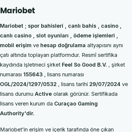
Mariobet
Mariobet ; spor bahisleri , canlı bahis , casino ,
canlı casino , slot oyunları , ödeme işlemleri ,
mobil erişim
ve
hesap doğrulama
altyapısını aynı
çatı altında toplayan platformdur. Resmî sertifika
kaydında işletmeci şirket
Feel So Good B.V.
, şirket
numarası
155643
, lisans numarası
OGL/2024/1297/0532
, lisans tarihi
29/07/2024
ve
lisans durumu
Active
olarak görünür. Sertifikada
lisans veren kurum da
Curaçao Gaming
Authority'dir.
Mariobet’in erişim ve içerik tarafında öne çıkan