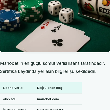
Mariobet’in en güçlü somut verisi lisans tarafındadır.
Sertifika kaydında yer alan bilgiler şu şekildedir:
Lisans Verisi
Doğrulanan Bilgi
Alan adı
mariobet.com