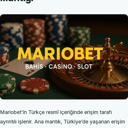
Mariobet’in Türkçe resmî içeriğinde erişim tarafı
ayrıntılı işlenir. Ana mantık, Türkiye’de yaşanan erişim