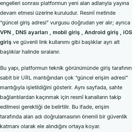
engelleri sonrası platformun yeni alan adlarıyla yayına
devam etmesi üzerine kuruludur. Resmî metinde
“güncel giriş adresi” vurgusu doğrudan yer alır; ayrıca
VPN , DNS ayarları , mobil giriş , Android giriş , iOS
giriş
ve güvenli link kullanımı gibi başlıklar ayrı alt
başlıklar halinde sıralanır.
Bu yapı, platformun teknik görünümünde giriş tarafının
sabit bir URL mantığından çok “güncel erişim adresi”
mantığıyla işletildiğini gösterir. Aynı sayfada, sahte
bağlantılardan kaçınmak için resmî kanalların takip
edilmesi gerektiği de belirtilir. Bu ifade, erişim
tarafında alan adı doğrulamasının önemli bir güvenlik
katmanı olarak ele alındığını ortaya koyar.